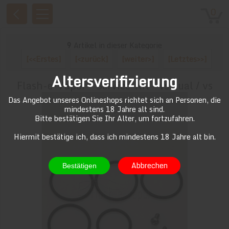
0
9
Artikel in dieser Kategorie
[<<Erstes]
[<zurück]
[weiter>]
[Letztes>>]
Altersverifizierung
Flash-e-Vapor - Service-Kit - vs dual / vs
Das Angebot unseres Onlineshops richtet sich an Personen, die
mindestens 18 Jahre alt sind.
Bitte bestätigen Sie Ihr Alter, um fortzufahren.
Hiermit bestätige ich, dass ich mindestens 18 Jahre alt bin.
Abbrechen
Bestätigen