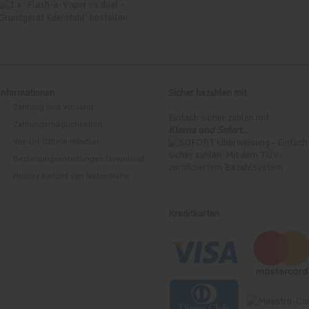
 - *nur für Zahlungen innerhalb Deutschlands
*nur für Zahlungen innerhalb Deutschlands
Informationen
Sicher bezahlen mit
Zahlung und Versand
Einfach sicher zahlen mit
en im Impressum.
Zahlungsmöglichkeiten
Klarna und Sofort
...
Vor-Ort Offline Händler
Bedienungsanleitungen Download
History Bericht von Nebelkrähe
Kreditkarten