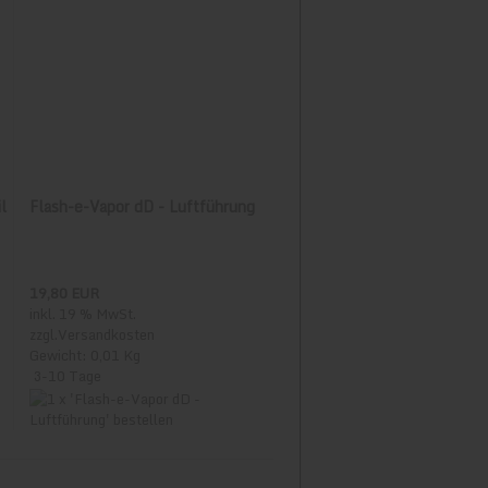
 werden storniert.
l
Flash-e-Vapor dD - Luftführung
wegen
19,80 EUR
inkl. 19 % MwSt.
zzgl.
Versandkosten
Gewicht: 0,01 Kg
dafrika, Vereinigte Arabische Emirate
3-10 Tage
o, Burundi, Benin, St. Bartholomäus,
che Republik, Kongo, Demokratische Rep.,
buti, Dominica, Dominikanische Republik,