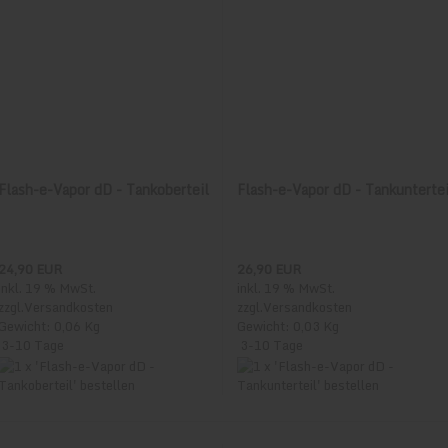
wird mit 0,25Kg kalkuliert und zum Warengewicht hinzu addiert!
g verschickt.
 Ausland :
usland 14 Tage) nach Bestelldatum kein Zahlungseingang zu verzeichnen ist,
r, Island, Liechtenstein, San Marino
 bar bezahlen.
Flash-e-Vapor dD - Tankoberteil
Flash-e-Vapor dD - Tankuntertei
enegro, Nordmazedonien, Kanarische Inseln, Kosovo, Serbien, Ukraine, Nor
24,90 EUR
26,90 EUR
inkl. 19 % MwSt.
inkl. 19 % MwSt.
zzgl.
Versandkosten
zzgl.
Versandkosten
Gewicht: 0,06 Kg
Gewicht: 0,03 Kg
Israel, Korea, Süd, Neuseeland, Philippinen, Saudi Arabien, Syrien, Jemen, Sü
3-10 Tage
3-10 Tage
 Armenien, Angola, Aruba, Aserbaidschan, Barbados, Bangladesch, Burkina Fas
onaire, St. Eustatius, Bahamas, Bhutan, Botsuana, Belize, Zentralafrikanis
eln, Chile, Kamerun, Kolumbien, Costa Rica, Kuba, Kap Verde, Curacao, Dschi