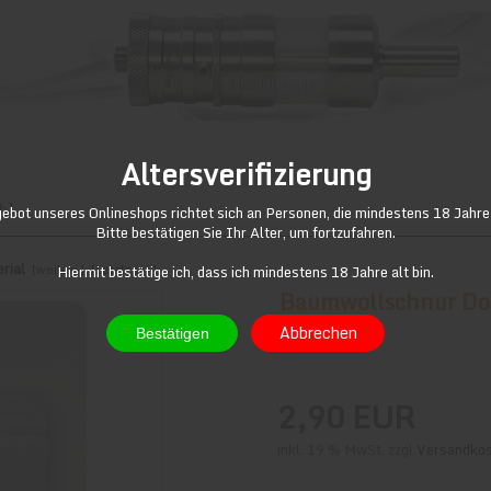
Altersverifizierung
-1
bot unseres Onlineshops richtet sich an Personen, die mindestens 18 Jahre 
Bitte bestätigen Sie Ihr Alter, um fortzufahren.
rial
[weiter>]
[Letztes>>]
Hiermit bestätige ich, dass ich mindestens 18 Jahre alt bin.
Baumwollschnur Do
Abbrechen
Art.Nr.: HS-0-1
Bestätigen
2,90 EUR
inkl. 19 % MwSt. zzgl.
Versandko