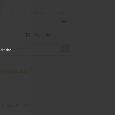
Ihr Konto
Kasse
Anmelden
Warenkorb
alt sind.
chtmaterial
sten
Gewicht: 0,01 Kg