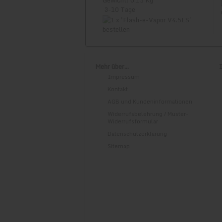
Gewicht: 0,15 Kg
Akzeptierte Zahlungsmöglichkeiten
3-10 Tage
-
Zahlung per Sofortüberweisung / Klarna
- Zahlung per Rechnungskauf / Klarna - 
- Kreditkarte über VivaWallet
-
Vorkasse per Überweisung
-
Barzahlung bei Abholung
Mehr über...
Impressum
Bei Fragen finden Sie unsere Kontaktdat
Kontakt
AGB und Kundeninformationen
Widerrufsbelehrung / Muster-
Widerrufsformular
Datenschutzerklärung
Sitemap