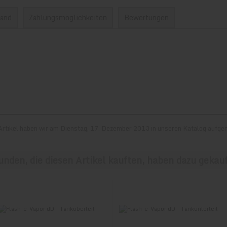
sand
Zahlungsmöglichkeiten
Bewertungen
dbedingungen:
stem
Sofort
Überweisung können Sie dank PIN&TAN,
Artikel haben wir am Dienstag, 17. Dezember 2013 in unseren Katalog aufg
it Ihren gewohnten Online-Banking-Daten sowie per
Klarna
Rechnung zahlen.
siehe Ausnahmeliste weiter unten).
hrwertsteuer)
unden, die diesen Artikel kauften, haben dazu gekauf
h hatte noch nie Nachflussprobleme.
Zeige
1
bis
1
(von
1
Bewertungen)